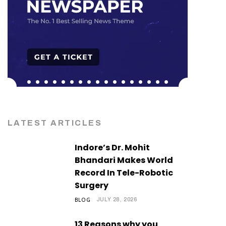
LATEST ARTICLES
Indore’s Dr. Mohit
Bhandari Makes World
Record In Tele-Robotic
Surgery
BLOG
JULY 28, 2026
13 Reasons why you