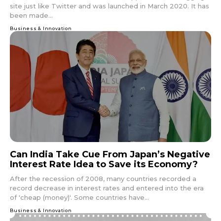
site just like Twitter and was launched in March 2020. It has
been made...
Business & Innovation
Can India Take Cue From Japan’s Negative
Interest Rate Idea to Save its Economy?
After the recession of 2008, many countries recorded a
record decrease in interest rates and entered into the era
of 'cheap (money)'. Some countries have...
Business & Innovation