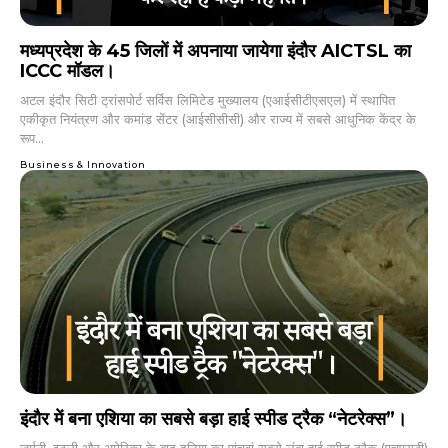
मध्यप्रदेश के 45 जिलों में अपनाया जायेगा इंदौर AICTSL का
ICCC मॉडल।
अटल इंदौर सिटी ट्रांसपोर्ट सर्विस लिमिटेड मुख्यालय (एआईसीटीएसएल) में स्थापित
एकीकृत नियंत्रण और कमांड सेंटर (आईसीसीसी) और राज्य में सबसे आधुनिक केंद्र के
रूप...
Business & Innovation
इंदौर में बना एशिया का सबसे बड़ा हाई स्पीड ट्रैक “नेटरेक्स”।
जर्मनी, इटली और अमेरिका के बाद दुनिया का पांचवां सबसे लंबा हाई स्पीड ट्रैक (एचएसटी)