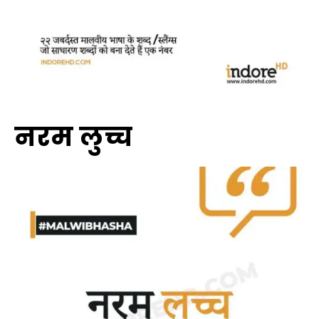
नरम लुच्च