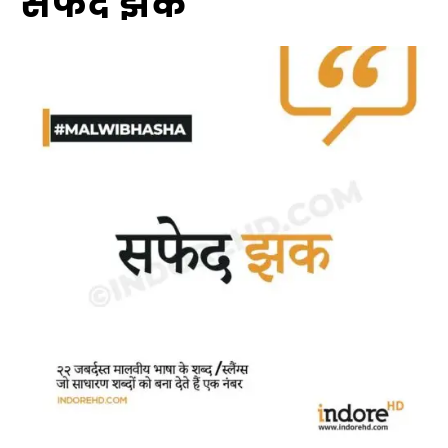
सफेद झक