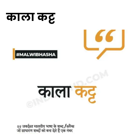
काला कट्ट