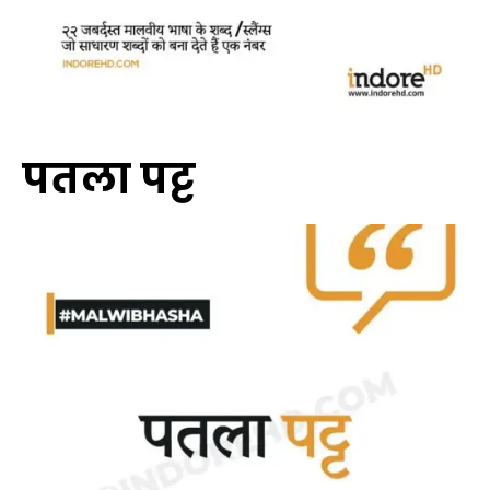
पतला पट्ट