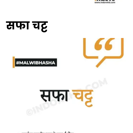
सफा चट्ट