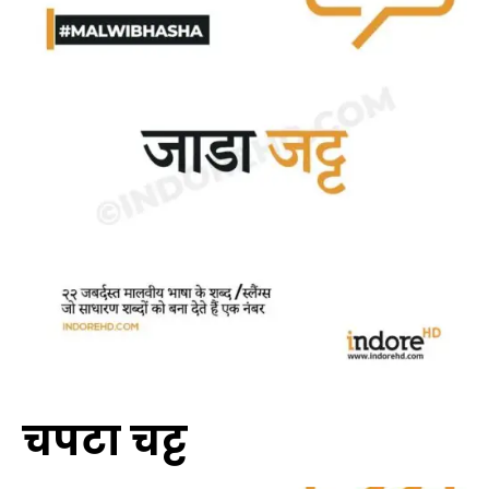
चपटा चट्ट