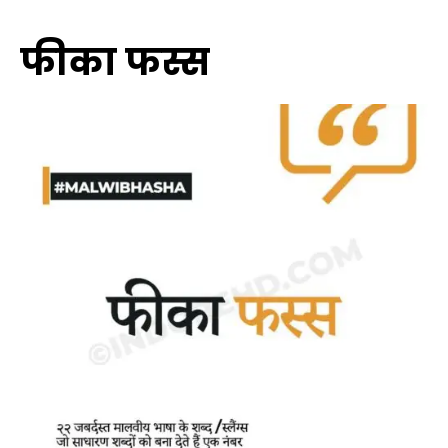
फीका फस्स