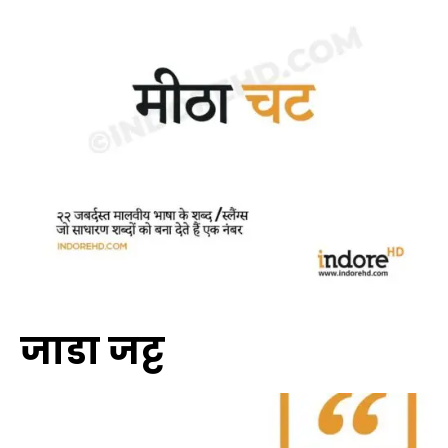
जाडा जट्ट