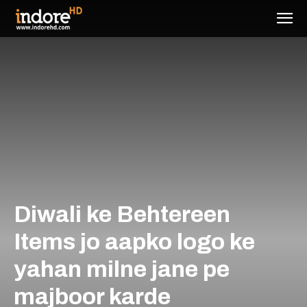
Diwali ke Behtereen
Items jo aapko logo ke
yahan milne jane pe
majboor karde