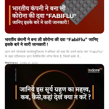
भारतीय कंपनी ने बना ली कोरोना की दवा “FabiFlu” जानिए
इसके बारे मे सारी जानकारी !
ड्रग फर्म ग्लेनमार्क फार्मास्युटिकल्स ने शनिवार को कहा कि उसने ब्रांड नाम "FabiFlu"
के तहत एंटीवायरल ड्रग फेविफिरविर लॉन्च किया है, जिसमें हल्के से...
Wellness
JUNE 21, 2020