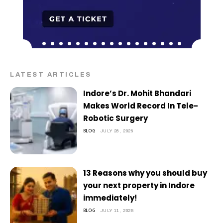
LATEST ARTICLES
Indore’s Dr. Mohit Bhandari
Makes World Record In Tele-
Robotic Surgery
BLOG
JULY 28, 2026
13 Reasons why you should buy
your next property in Indore
immediately!
BLOG
JULY 11, 2025