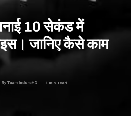
 बनाई 10 सेकंड में
ाइस। जानिए कैसे काम
1
min. read
By
Team IndoreHD