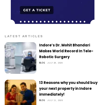
LATEST ARTICLES
Indore’s Dr. Mohit Bhandari
Makes World Record In Tele-
Robotic Surgery
BLOG
JULY 28, 2026
13 Reasons why you should buy
your next property in Indore
immediately!
BLOG
JULY 11, 2025