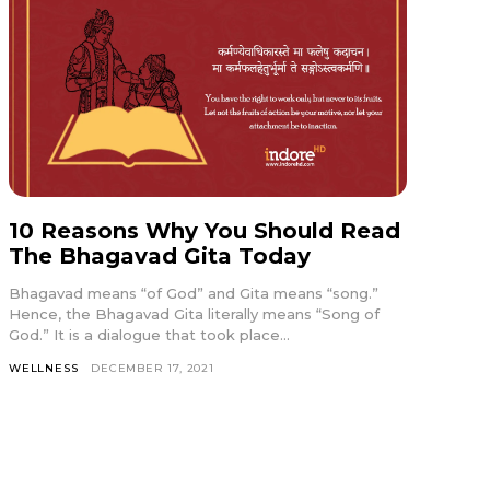
10 Reasons Why You Should Read
The Bhagavad Gita Today
Bhagavad means “of God” and Gita means “song.”
Hence, the Bhagavad Gita literally means “Song of
God.” It is a dialogue that took place...
WELLNESS
DECEMBER 17, 2021