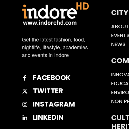
CITY
ABOUT
EVENT
Get the latest fashion, food,
NEWS
nightlife, lifestyle, academies
and events in Indore
COM
INNOV
FACEBOOK
EDUCA
TWITTER
ENVIR
NON P
INSTAGRAM
CULT
LINKEDIN
HERI