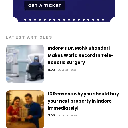
LATEST ARTICLES
Indore’s Dr. Mohit Bhandari
Makes World Record In Tele-
Robotic Surgery
BLOG
JULY 28, 2026
13 Reasons why you should buy
your next property in Indore
immediately!
BLOG
JULY 11, 2025