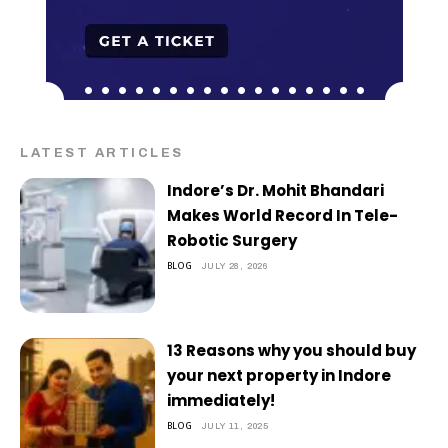
LATEST ARTICLES
Indore’s Dr. Mohit Bhandari
Makes World Record In Tele-
Robotic Surgery
BLOG
JULY 28, 2026
13 Reasons why you should buy
your next property in Indore
immediately!
BLOG
JULY 11, 2025