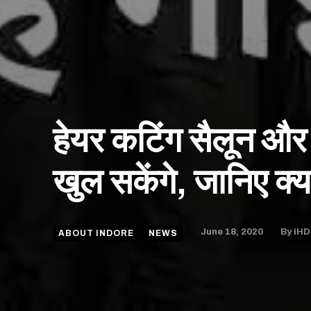
हेयर कटिंग सैलून और ब
खुल सकेंगे, जानिए क्य
June 18, 2020
By
iHD
ABOUT INDORE
NEWS